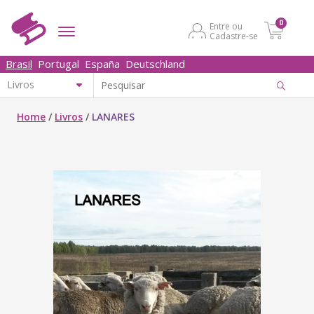
0
Entre ou
Cadastre-se
Brasil
Portugal
España
Deutschland
Home
/
Livros
/
LANARES