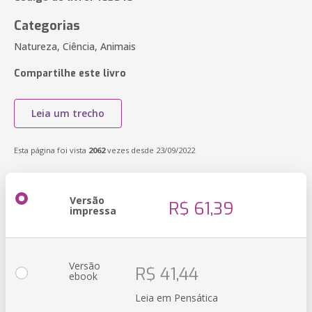
Categorias
Natureza, Ciência, Animais
Compartilhe este livro
Leia um trecho
Esta página foi vista
2062
vezes desde 23/09/2022
Versão
R$ 61,39
impressa
Versão
R$ 41,44
ebook
Leia em Pensática