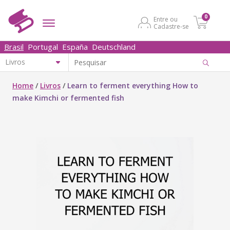
0
Entre ou
Cadastre-se
Brasil
Portugal
España
Deutschland
Home
/
Livros
/
Learn to ferment everything How to
make Kimchi or fermented fish