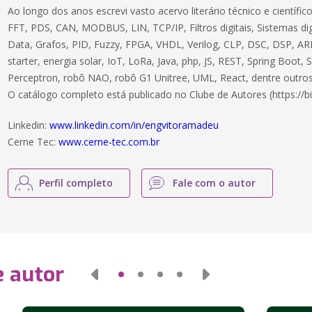
Ao longo dos anos escrevi vasto acervo literário técnico e científ
FFT, PDS, CAN, MODBUS, LIN, TCP/IP, Filtros digitais, Sistemas dig
Data, Grafos, PID, Fuzzy, FPGA, VHDL, Verilog, CLP, DSC, DSP, ARM
starter, energia solar, IoT, LoRa, Java, php, JS, REST, Spring Boot,
Perceptron, robô NAO, robô G1 Unitree, UML, React, dentre outros
O catálogo completo está publicado no Clube de Autores (https://bi
Linkedin:
www.linkedin.com/in/engvitoramadeu
Cerne Tec:
www.cerne-tec.com.br
Perfil completo
Fale com o autor
e autor