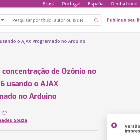
Brasil
Portugal
España
Deutschland
Publique seu l
 usando o AJAX Programado no Arduino
 concentração de Ozônio no
6 usando o AJAX
mado no Arduino
madeu Souza
Versã
impre