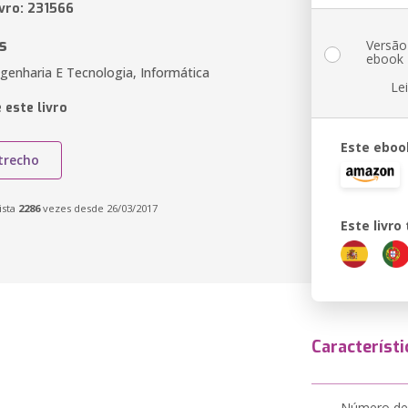
ivro: 231566
s
Versão
ebook
genharia E Tecnologia, Informática
Le
 este livro
Este eboo
trecho
ista
2286
vezes desde 26/03/2017
Este livr
Característi
Número de