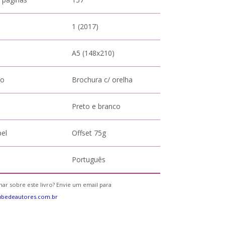
1 (2017)
A5 (148x210)
to
Brochura c/ orelha
Preto e branco
pel
Offset 75g
Português
ar sobre este livro? Envie um email para
ubedeautores.com.br