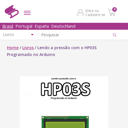
0
Entre ou
Cadastre-se
Brasil
Portugal
España
Deutschland
Home
/
Livros
/
Lendo a pressão com o HP03S
Programado no Arduino