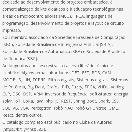
dedicada ao desenvolvimento de projetos embarcados, à
comercialização de kits didáticos e à educação tecnológica nas
áreas de microcontroladores (MCU), FPGA, linguagens de
programação, desenvolvimento de projetos e layout de circuito
impresso.
Sou membro associado da Sociedade Brasileira de Computação
(SBC), Sociedade Brasileira de Inteligência Artificial (SBIA),
Sociedade Brasileira de Automática (SBA) e Sociedade Brasileira
de Robótica (SBR).
Ao longo dos anos escrevi vasto acervo literário técnico e
científico. Alguns temas abordados: DFT, FFT, PDS, CAN,
MODBUS, LIN, TCP/IP, Filtros digitais, Sistemas digitais, Sistemas
de Potência, Big Data, Grafos, PID, Fuzzy, FPGA, VHDL, Verilog,
CLP, DSC, DSP, ARM, inversor de frequência, soft-starter, energia
solar, IoT, LoRa, Java, php, JS, REST, Spring Boot, Spark, CSS,
SQL, VB, VC#, Perceptron, robô NAO, robô G1 Unitree, UML,
React, dentre outros.
O catálogo completo está publicado no Clube de Autores
(https://bit.ly/4ns0E8Z).