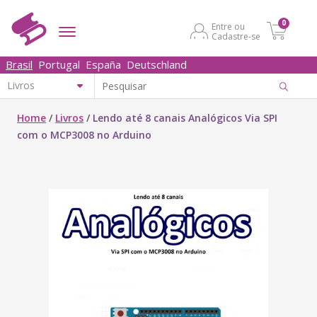
0
Entre ou
Cadastre-se
Brasil
Portugal
España
Deutschland
Home
/
Livros
/
Lendo até 8 canais Analógicos Via SPI
com o MCP3008 no Arduino