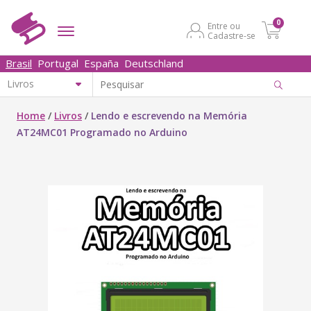
0
Entre ou
Cadastre-se
Brasil
Portugal
España
Deutschland
Home
/
Livros
/
Lendo e escrevendo na Memória
AT24MC01 Programado no Arduino