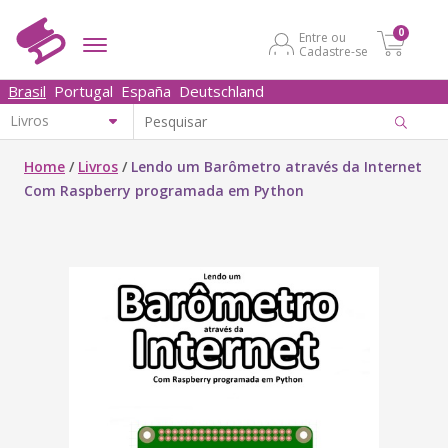
0
Entre ou
Cadastre-se
Brasil
Portugal
España
Deutschland
Home
/
Livros
/
Lendo um Barômetro através da Internet
Com Raspberry programada em Python