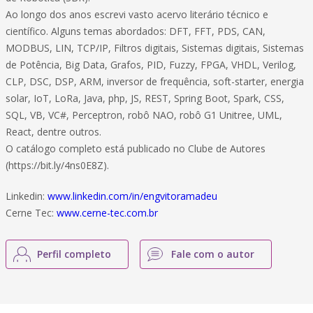
Ao longo dos anos escrevi vasto acervo literário técnico e
científico. Alguns temas abordados: DFT, FFT, PDS, CAN,
MODBUS, LIN, TCP/IP, Filtros digitais, Sistemas digitais, Sistemas
de Potência, Big Data, Grafos, PID, Fuzzy, FPGA, VHDL, Verilog,
CLP, DSC, DSP, ARM, inversor de frequência, soft-starter, energia
solar, IoT, LoRa, Java, php, JS, REST, Spring Boot, Spark, CSS,
SQL, VB, VC#, Perceptron, robô NAO, robô G1 Unitree, UML,
React, dentre outros.
O catálogo completo está publicado no Clube de Autores
(https://bit.ly/4ns0E8Z).
Linkedin:
www.linkedin.com/in/engvitoramadeu
Cerne Tec:
www.cerne-tec.com.br
Perfil completo
Fale com o autor