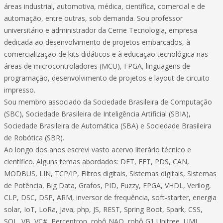
áreas industrial, automotiva, médica, científica, comercial e de
automação, entre outras, sob demanda. Sou professor
universitário e administrador da Cerne Tecnologia, empresa
dedicada ao desenvolvimento de projetos embarcados, à
comercialização de kits didáticos e à educação tecnológica nas
áreas de microcontroladores (MCU), FPGA, linguagens de
programação, desenvolvimento de projetos e layout de circuito
impresso.
Sou membro associado da Sociedade Brasileira de Computação
(SBC), Sociedade Brasileira de Inteligência Artificial (SBIA),
Sociedade Brasileira de Automática (SBA) e Sociedade Brasileira
de Robótica (SBR).
Ao longo dos anos escrevi vasto acervo literário técnico e
científico. Alguns temas abordados: DFT, FFT, PDS, CAN,
MODBUS, LIN, TCP/IP, Filtros digitais, Sistemas digitais, Sistemas
de Potência, Big Data, Grafos, PID, Fuzzy, FPGA, VHDL, Verilog,
CLP, DSC, DSP, ARM, inversor de frequência, soft-starter, energia
solar, IoT, LoRa, Java, php, JS, REST, Spring Boot, Spark, CSS,
SQL, VB, VC#, Perceptron, robô NAO, robô G1 Unitree, UML,