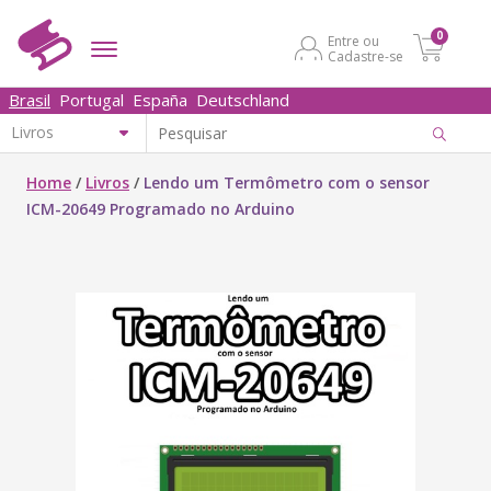
0
Entre ou
Cadastre-se
Brasil
Portugal
España
Deutschland
Home
/
Livros
/
Lendo um Termômetro com o sensor
ICM-20649 Programado no Arduino