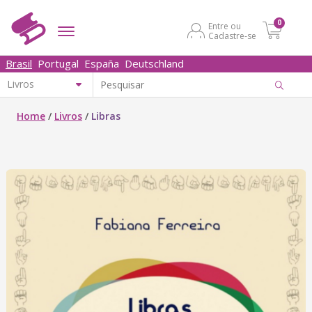
0
Entre ou
Cadastre-se
Brasil
Portugal
España
Deutschland
Home
/
Livros
/
Libras