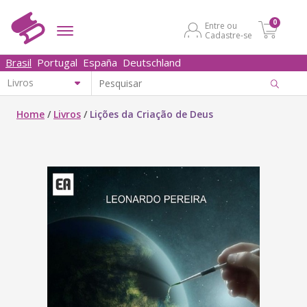
0
Entre ou
Cadastre-se
Brasil
Portugal
España
Deutschland
Home
/
Livros
/
Lições da Criação de Deus