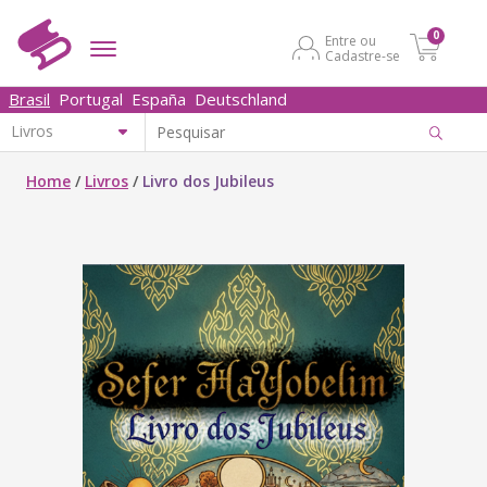
0
Entre ou
Cadastre-se
Brasil
Portugal
España
Deutschland
Home
/
Livros
/
Livro dos Jubileus