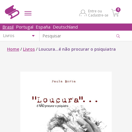
0
Entre ou
Cadastre-se
Brasil
Portugal
España
Deutschland
Home
/
Livros
/
Loucura...é não procurar o psiquiatra