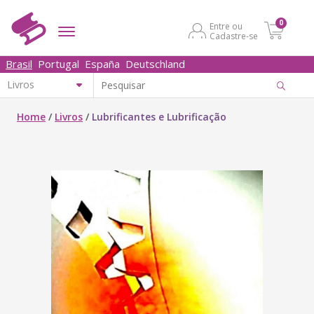
0
Entre ou
Cadastre-se
Brasil
Portugal
España
Deutschland
Home
/
Livros
/
Lubrificantes e Lubrificação