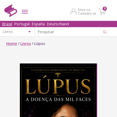
0
Entre ou
Cadastre-se
Brasil
Portugal
España
Deutschland
Home
/
Livros
/
Lúpus