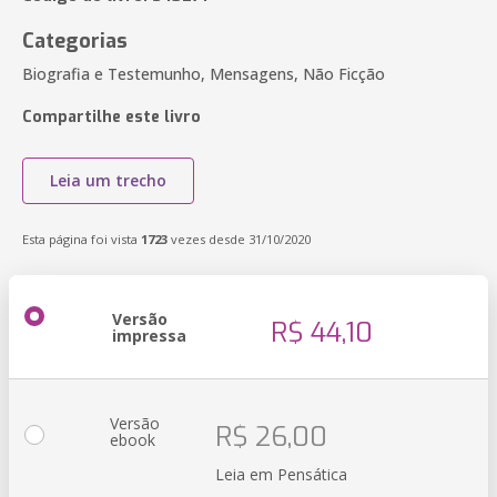
Categorias
Biografia e Testemunho, Mensagens, Não Ficção
Compartilhe este livro
Leia um trecho
Esta página foi vista
1723
vezes desde 31/10/2020
Versão
R$ 44,10
impressa
Versão
R$ 26,00
ebook
Leia em Pensática