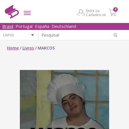
0
Entre ou
Cadastre-se
Brasil
Portugal
España
Deutschland
Home
/
Livros
/
MARCOS