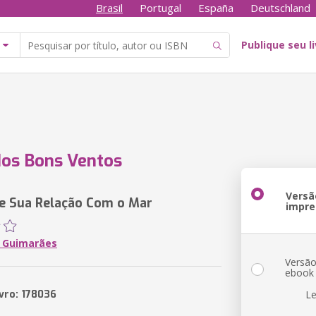
Brasil
Portugal
España
Deutschland
Publique seu l
os Bons Ventos
Versã
 e Sua Relação Com o Mar
impre
 Guimarães
Versã
ebook
ivro: 178036
Le