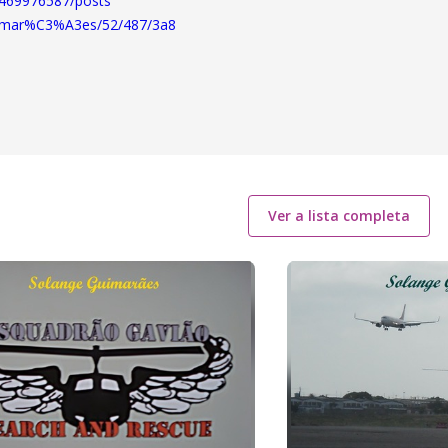
9469976587/posts
-guimar%C3%A3es/52/487/3a8
Ver a lista completa