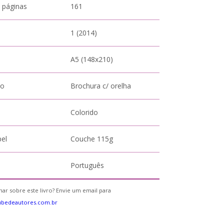
 páginas
161
1 (2014)
A5 (148x210)
to
Brochura c/ orelha
Colorido
pel
Couche 115g
Português
ar sobre este livro? Envie um email para
ubedeautores.com.br