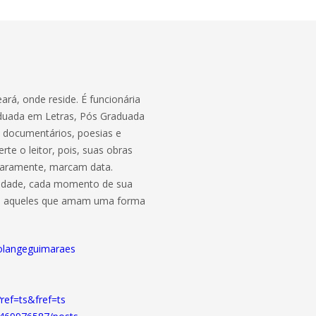
rá, onde reside. É funcionária
raduada em Letras, Pós Graduada
, documentários, poesias e
te o leitor, pois, suas obras
 raramente, marcam data.
ilidade, cada momento de sua
com aqueles que amam uma forma
solangeguimaraes
ref=ts&fref=ts