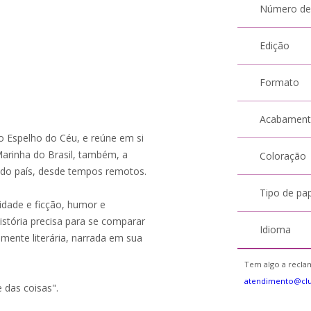
Número de
Edição
Formato
Acabamen
o Espelho do Céu, e reúne em si
Marinha do Brasil, também, a
Coloração
do país, desde tempos remotos.
Tipo de pa
idade e ficção, humor e
História precisa para se comparar
Idioma
mente literária, narrada em sua
Tem algo a reclam
atendimento@cl
 das coisas".