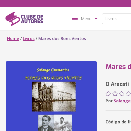
Menu
Home
/
Livros
/
Mares dos Bons Ventos
Mares d
O Aracati
Por
Solange
Código do l