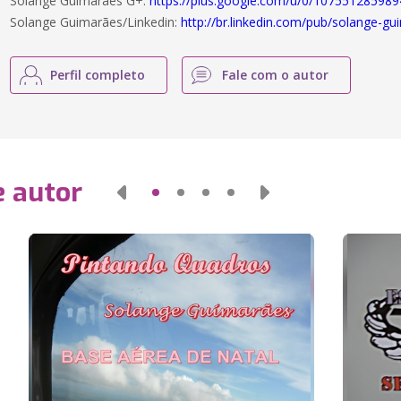
Solange Guimarães G+:
https://plus.google.com/u/0/10755128598
Solange Guimarães/Linkedin:
http://br.linkedin.com/pub/solange
Perfil completo
Fale com o autor
e autor