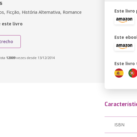
s
Este livro
os, Ficção, História Alternativa, Romance
 este livro
Este eboo
trecho
ista
12009
vezes desde 13/12/2014
Este livr
Característi
ISBN