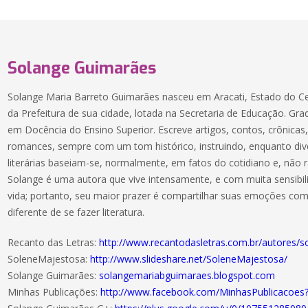
Solange Guimarães
Solange Maria Barreto Guimarães nasceu em Aracati, Estado do Cea
da Prefeitura de sua cidade, lotada na Secretaria de Educação. G
em Docência do Ensino Superior. Escreve artigos, contos, crônicas
romances, sempre com um tom histórico, instruindo, enquanto diver
literárias baseiam-se, normalmente, em fatos do cotidiano e, não
Solange é uma autora que vive intensamente, e com muita sensib
vida; portanto, seu maior prazer é compartilhar suas emoções 
diferente de se fazer literatura.
Recanto das Letras:
http://www.recantodasletras.com.br/autores/
SoleneMajestosa:
http://www.slideshare.net/SoleneMajestosa/
Solange Guimarães:
solangemariabguimaraes.blogspot.com
Minhas Publicações:
http://www.facebook.com/MinhasPublicacoes?