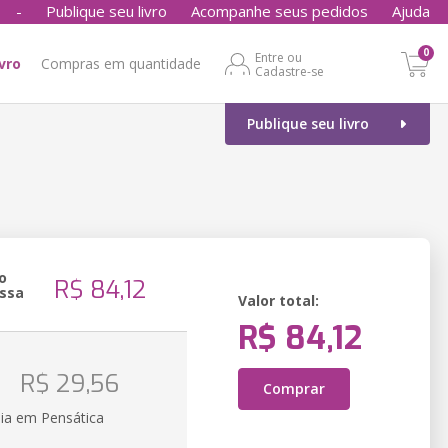
-
Publique seu livro
Acompanhe seus pedidos
Ajuda
0
Entre ou
ivro
Compras em quantidade
Cadastre-se
Publique seu livro
o
R$ 84,12
ssa
Valor total:
R$ 84,12
o
R$ 29,56
Comprar
ia em Pensática