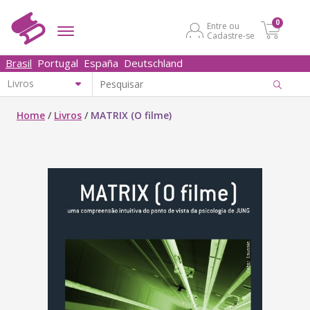
0
Entre ou
Cadastre-se
Brasil
Portugal
España
Deutschland
Home
/
Livros
/
MATRIX (O filme)