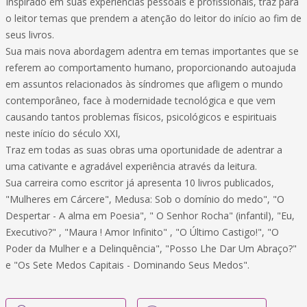
Inspirado em suas experiências pessoais e profissionais, traz para
o leitor temas que prendem a atenção do leitor do início ao fim de
seus livros.
Sua mais nova abordagem adentra em temas importantes que se
referem ao comportamento humano, proporcionando autoajuda
em assuntos relacionados às síndromes que afligem o mundo
contemporâneo, face à modernidade tecnológica e que vem
causando tantos problemas físicos, psicológicos e espirituais
neste início do século XXI,
Traz em todas as suas obras uma oportunidade de adentrar a
uma cativante e agradável experiência através da leitura.
Sua carreira como escritor já apresenta 10 livros publicados,
"Mulheres em Cárcere", Medusa: Sob o domínio do medo", "O
Despertar - A alma em Poesia", " O Senhor Rocha" (infantil), "Eu,
Executivo?" , "Maura ! Amor Infinito" , "O Último Castigo!", "O
Poder da Mulher e a Delinquência", "Posso Lhe Dar Um Abraço?"
e "Os Sete Medos Capitais - Dominando Seus Medos".