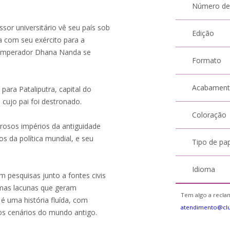
Número de
ssor universitário vê seu país sob
Edição
 com seu exército para a
o imperador Dhana Nanda se
Formato
Acabamen
para Pataliputra, capital do
cujo pai foi destronado.
Coloração
rosos impérios da antiguidade
s da política mundial, e seu
Tipo de pa
Idioma
 pesquisas junto a fontes civis
gumas lacunas que geram
Tem algo a reclam
 é uma história fluída, com
atendimento@cl
os cenários do mundo antigo.