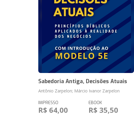
Sabedoria Antiga, Decisões Atuais
Antônio Zarpelon; Márcio Ivanor Zarpelon
IMPRESSO
EBOOK
R$ 64,00
R$ 35,50