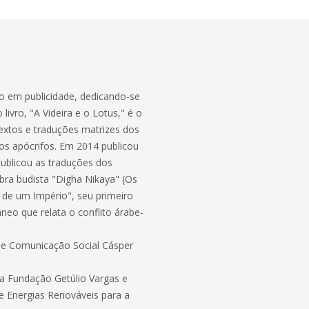
o em publicidade, dedicando-se
ivro, "A Videira e o Lotus," é o
extos e traduções matrizes dos
ros apócrifos. Em 2014 publicou
publicou as traduções dos
obra budista "Digha Nikaya" (Os
 de um Império", seu primeiro
eo que relata o conflito árabe-
de Comunicação Social Cásper
a Fundação Getúlio Vargas e
e Energias Renováveis para a