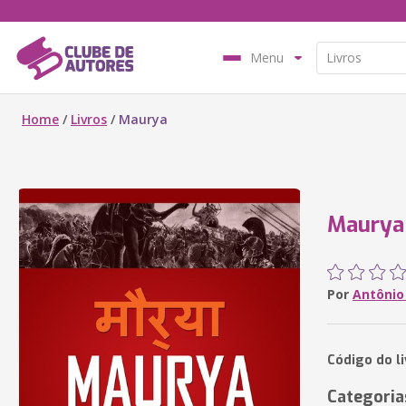
Menu
Home
/
Livros
/
Maurya
Maurya
Por
Antônio
Código do l
Categoria