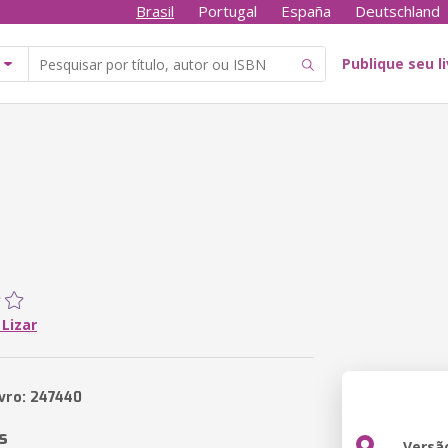
Brasil
Portugal
España
Deutschland
Publique seu l
 Lizar
ivro: 247440
s
Versã