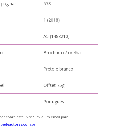
 páginas
578
1 (2018)
A5 (148x210)
to
Brochura c/ orelha
Preto e branco
pel
Offset 75g
Português
ar sobre este livro? Envie um email para
ubedeautores.com.br