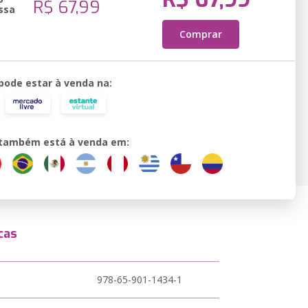
R$ 67,99
ssa
Comprar
 pode estar à venda na:
o também está à venda em:
cas
978-65-901-1434-1