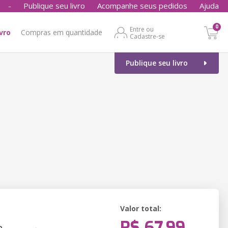
-
Publique seu livro
Acompanhe seus pedidos
Ajuda
0
Entre ou
ivro
Compras em quantidade
Cadastre-se
Publique seu livro
Valor total:
R$ 67,99
o