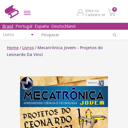
0
Entre ou
Cadastre-se
Brasil
Portugal
España
Deutschland
Home
/
Livros
/
Mecatrônica Jovem - Projetos do
Leonardo Da Vinci