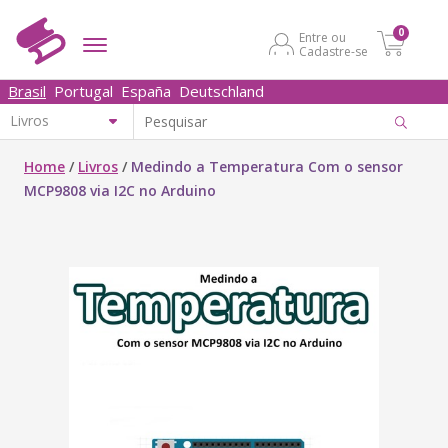
0
Entre ou
Cadastre-se
Brasil
Portugal
España
Deutschland
Home
/
Livros
/
Medindo a Temperatura Com o sensor
MCP9808 via I2C no Arduino