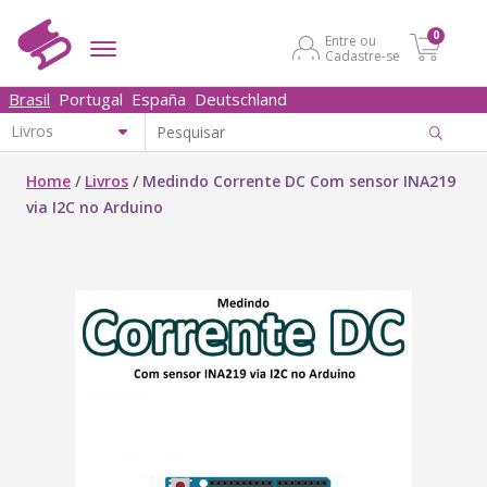
0
Entre ou
Cadastre-se
Brasil
Portugal
España
Deutschland
Home
/
Livros
/
Medindo Corrente DC Com sensor INA219
via I2C no Arduino