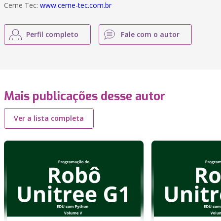
Cerne Tec:
www.cerne-tec.com.br
Perfil completo
Fale com o autor
Mais publicações desse autor
Ver a lista completa