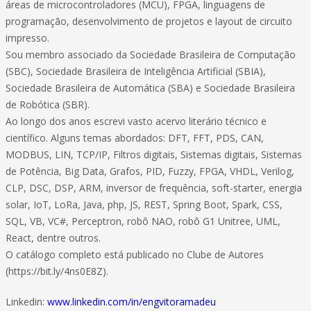
áreas de microcontroladores (MCU), FPGA, linguagens de
programação, desenvolvimento de projetos e layout de circuito
impresso.
Sou membro associado da Sociedade Brasileira de Computação
(SBC), Sociedade Brasileira de Inteligência Artificial (SBIA),
Sociedade Brasileira de Automática (SBA) e Sociedade Brasileira
de Robótica (SBR).
Ao longo dos anos escrevi vasto acervo literário técnico e
científico. Alguns temas abordados: DFT, FFT, PDS, CAN,
MODBUS, LIN, TCP/IP, Filtros digitais, Sistemas digitais, Sistemas
de Potência, Big Data, Grafos, PID, Fuzzy, FPGA, VHDL, Verilog,
CLP, DSC, DSP, ARM, inversor de frequência, soft-starter, energia
solar, IoT, LoRa, Java, php, JS, REST, Spring Boot, Spark, CSS,
SQL, VB, VC#, Perceptron, robô NAO, robô G1 Unitree, UML,
React, dentre outros.
O catálogo completo está publicado no Clube de Autores
(https://bit.ly/4ns0E8Z).
Linkedin:
www.linkedin.com/in/engvitoramadeu