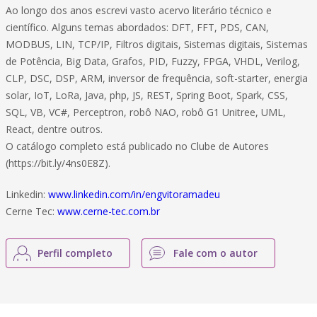
Ao longo dos anos escrevi vasto acervo literário técnico e
científico. Alguns temas abordados: DFT, FFT, PDS, CAN,
MODBUS, LIN, TCP/IP, Filtros digitais, Sistemas digitais, Sistemas
de Potência, Big Data, Grafos, PID, Fuzzy, FPGA, VHDL, Verilog,
CLP, DSC, DSP, ARM, inversor de frequência, soft-starter, energia
solar, IoT, LoRa, Java, php, JS, REST, Spring Boot, Spark, CSS,
SQL, VB, VC#, Perceptron, robô NAO, robô G1 Unitree, UML,
React, dentre outros.
O catálogo completo está publicado no Clube de Autores
(https://bit.ly/4ns0E8Z).
Linkedin:
www.linkedin.com/in/engvitoramadeu
Cerne Tec:
www.cerne-tec.com.br
Perfil completo
Fale com o autor