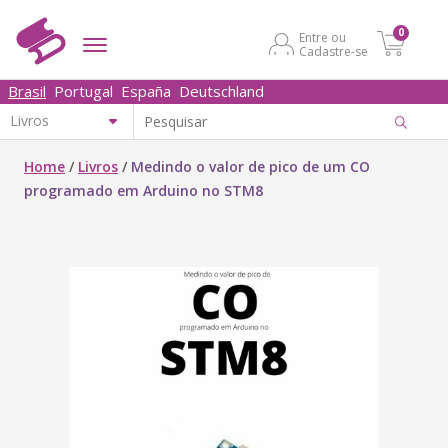
0
Entre ou
Cadastre-se
Brasil
Portugal
España
Deutschland
Home
/
Livros
/
Medindo o valor de pico de um CO
programado em Arduino no STM8