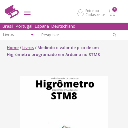
0
Entre ou
Cadastre-se
Brasil
Portugal
España
Deutschland
Home
/
Livros
/
Medindo o valor de pico de um
Higrômetro programado em Arduino no STM8