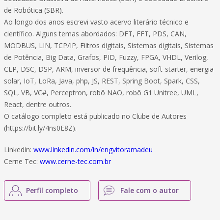
de Robótica (SBR).
Ao longo dos anos escrevi vasto acervo literário técnico e
científico. Alguns temas abordados: DFT, FFT, PDS, CAN,
MODBUS, LIN, TCP/IP, Filtros digitais, Sistemas digitais, Sistemas
de Potência, Big Data, Grafos, PID, Fuzzy, FPGA, VHDL, Verilog,
CLP, DSC, DSP, ARM, inversor de frequência, soft-starter, energia
solar, IoT, LoRa, Java, php, JS, REST, Spring Boot, Spark, CSS,
SQL, VB, VC#, Perceptron, robô NAO, robô G1 Unitree, UML,
React, dentre outros.
O catálogo completo está publicado no Clube de Autores
(https://bit.ly/4ns0E8Z).
Linkedin:
www.linkedin.com/in/engvitoramadeu
Cerne Tec:
www.cerne-tec.com.br
Perfil completo
Fale com o autor