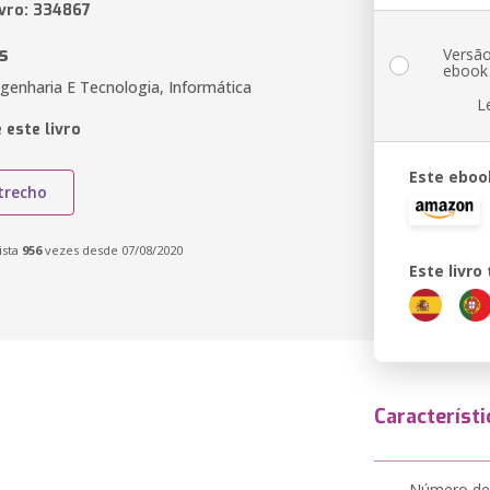
ivro: 334867
s
Versã
ebook
genharia E Tecnologia, Informática
L
 este livro
Este eboo
trecho
ista
956
vezes desde 07/08/2020
Este livr
Característi
Número de