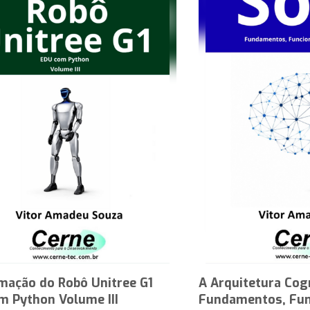
mação do Robô Unitree G1
A Arquitetura Cog
m Python Volume III
Fundamentos, Fun