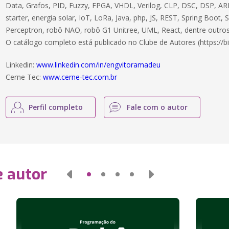
Data, Grafos, PID, Fuzzy, FPGA, VHDL, Verilog, CLP, DSC, DSP, ARM
starter, energia solar, IoT, LoRa, Java, php, JS, REST, Spring Boot,
Perceptron, robô NAO, robô G1 Unitree, UML, React, dentre outros
O catálogo completo está publicado no Clube de Autores (https://bi
Linkedin:
www.linkedin.com/in/engvitoramadeu
Cerne Tec:
www.cerne-tec.com.br
Perfil completo
Fale com o autor
e autor