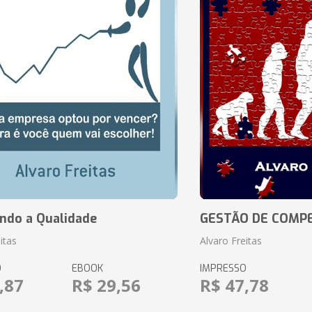
ando a Qualidade
GESTÃO DE COMP
itas
Alvaro Freitas
O
EBOOK
IMPRESSO
,87
R$ 29,56
R$ 47,78