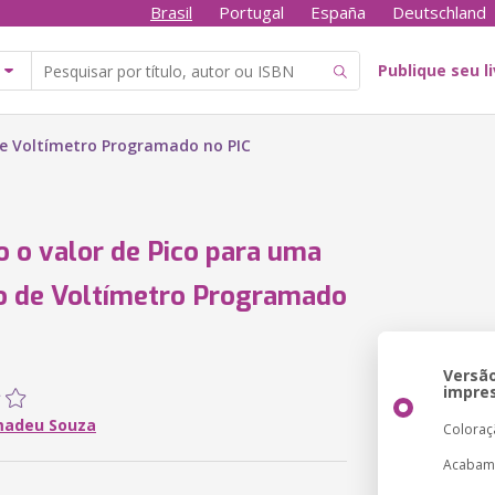
Brasil
Portugal
España
Deutschland
Publique seu l
de Voltímetro Programado no PIC
 o valor de Pico para uma
o de Voltímetro Programado
Versã
impre
madeu Souza
Coloraç
Acabam