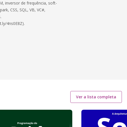
, inversor de frequência, soft-
 Spark, CSS, SQL, VB, VC#,
.
t.ly/4ns0E8Z).
Ver a lista completa