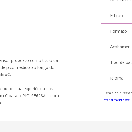
Edição
Formato
Acabamen
sensor proposto como título da
Tipo de pa
 de pico medido ao longo do
ikroC.
Idioma
ia ou possua experiência dos
Tem algo a reclam
 em C para o PIC16F628A – com
atendimento@cl
.