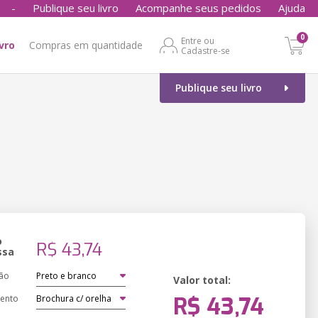
-
Publique seu livro
Acompanhe seus pedidos
Ajuda
0
Entre ou
ivro
Compras em quantidade
Cadastre-se
Publique seu livro
o
R$ 43,74
ssa
ão
Valor total:
R$ 43,74
ento