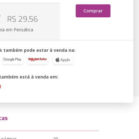
Comprar
o
R$ 29,56
eia em Pensática
k também pode estar à venda na:
o também está à venda em:
cas
 páginas
20