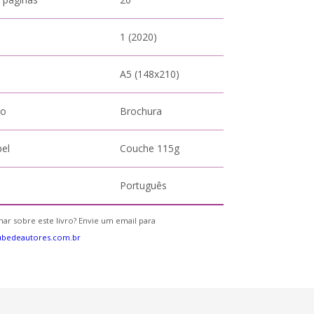
1 (2020)
A5 (148x210)
to
Brochura
pel
Couche 115g
Português
ar sobre este livro? Envie um email para
ubedeautores.com.br