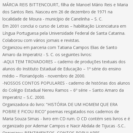
MÁRCIA REIS BITTENCOURT, filha de Manoel Mário Reis e Maria
dos Santos Reis. Nasceu em 26 de dezembro de 1971 na
localidade de Moura - município de Canelinha – S. C.
Em 2001 conclui o curso de Letras – habilitação Licenciatura em
Língua Portuguesa pela Universidade Federal de Santa Catarina.
Colaborou com vários jornais e revistas.
Organizou em parceria com Tatiana Campos Elias de Santo
Amaro da Imperatriz - S. C. os seguintes livros:
-AQUI TEM TROVADORES – caderno de produções textuais dos
alunos do Instituto Estadual de Educação – 1º série do ensino
médio – Florianópolis - novembro de 2000.
-NOSSOS CONTOS POPULARES - caderno de histórias dos alunos
do Colégio Estadual Nereu Ramos – 6º série – Santo Amaro da
Imperatriz – S.C. 2000.
Organizadora do livro: “HISTÓRIA DE UM HOMEM QUE ERA
POBRE E FICOU RICO” poemas resgatados nos cadernos de
Maria Souza Simas - livro em CD rum. O CD contém seis livros e é
organizado por Ademar Campos e Nacir Abdala de Tijucas -S.C..
Organizou: BENZIMENTOS, CONTOS POPULARES,