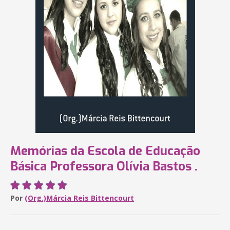
Memórias da Escola de Educação
Básica Professora Olívia Bastos .
Por
(Org.)Márcia Reis Bittencourt