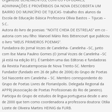
ADIVINHAÇÕES E PROVÉRBIOS DA NOVA DESCOBERTA UM
BAIRRO DO MUNICÍPIO DE TIJUCAS- trabalho dos alunos da
Escola de Educação Básica Professora Olívia Bastos – Tijucas –
S.C..
Autora do livro de poesias: “NOITE CHEIA DE ESTRELAS” em co -
autoria com seu filho: Manoel Mário Reis Bittencourt que publicou
o livro “MEUS PRIMEIROS POEMAS”.
Fundadora do Jornal Vozes de Canelinha- Canelinha –SC, junto
com Ilse Maria Paulino Gomes (O Jornal Vozes de Canelinha –SC
já está na edição 81). É também uma das Editoras e fundadoras
da Revista Passatempoesia de Nova Trento-SC. Membro
Fundador (fundado em 26 de julho de 2006) do Grupo de Poetas
Sol Nascente em Canelinha – SC. Membro correspondente do
Grupo de Poetas Livres de Florianópolis. Delegada Regional da
APPRJ (Associação de Poetas Profissionais do Rio de Janeiro).
Participa do Grupo de estudos de língua portuguesa desde o ano
de 2000 que tem como coordenadora a professora doutora: Otilia
Lizete de Oliveira Martins HEINIG da FURB.