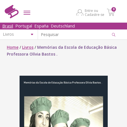
0
Entre ou
Cadastre-se
Brasil
Portugal
España
Deutschland
Home
/
Livros
/
Memórias da Escola de Educação Básica
Professora Olívia Bastos .