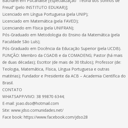
Bacharel em Psicanálise [Especialização “Teoria dos Sonhos de
Freud” (pelo INSTITUTO EDUKAR)];
Licenciado em Língua Portuguesa (pela UNIP);
Licenciado em Matemática (pela FAVED);
Licenciando em Física (pela UNIFRAN);
Pós-Graduado em Metodologia do Ensino da Matemática (pela
Faculdade São Luís);
Pós-Graduado em Docência da Educação Superior (pela UCDB).
FUNÇÃO: Membro da CGADB e da COMADENG; Pastor (há mais
de duas décadas); Escritor (de mais de 30 títulos); Professor (de:
Teologia, Matemática, Física, Língua Portuguesa e outras
matérias); Fundador e Presidente da ACB – Academia Científica do
Brasil.
CONTATO
WHATSAPP/VIVO: 38 99870 6344;
E-mail: joao.dso@hotmail.com
Site: www.jdso.comunidades.net/
Face book: https://www.facebook.com/jdso28