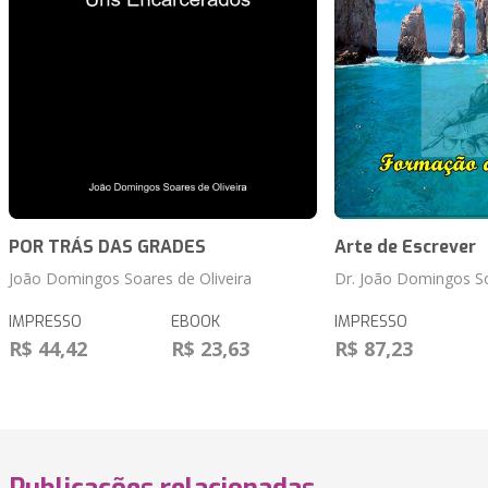
POR TRÁS DAS GRADES
Arte de Escrever
João Domingos Soares de Oliveira
Dr. João Domingos So
IMPRESSO
EBOOK
IMPRESSO
R$ 44,42
R$ 23,63
R$ 87,23