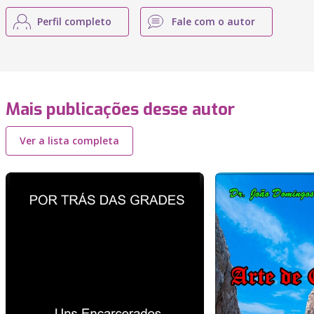
Perfil completo
Fale com o autor
Mais publicações desse autor
Ver a lista completa