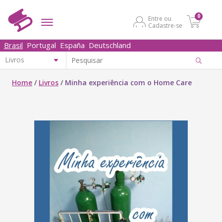
0
Entre ou
Cadastre-se
Brasil
Portugal
España
Deutschland
Home
/
Livros
/
Minha experiência com o Home Care