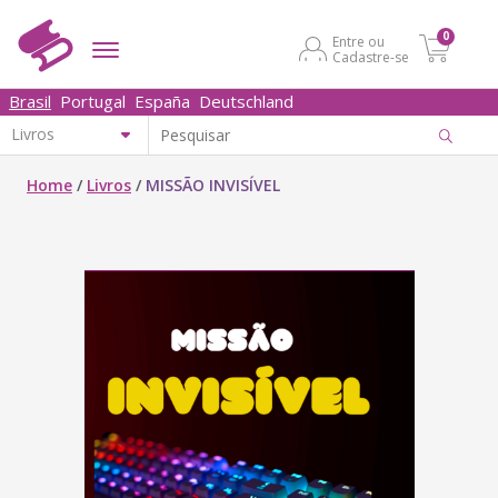
0
Entre ou
Cadastre-se
Brasil
Portugal
España
Deutschland
Home
/
Livros
/
MISSÃO INVISÍVEL