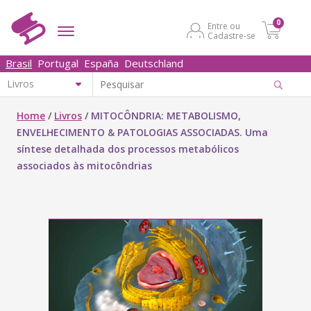
0
Entre ou
Cadastre-se
Brasil
Portugal
España
Deutschland
Home
/
Livros
/
MITOCÔNDRIA: METABOLISMO,
ENVELHECIMENTO & PATOLOGIAS ASSOCIADAS. Uma
síntese detalhada dos processos metabólicos
associados às mitocôndrias