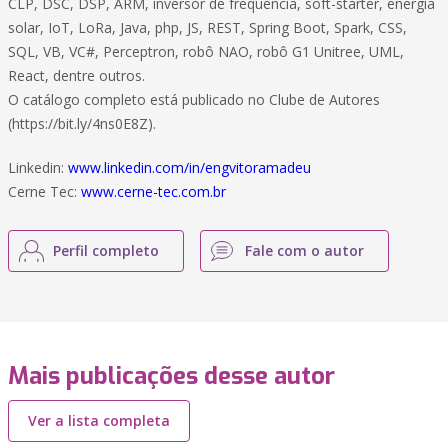
CLP, DSC, DSP, ARM, inversor de frequência, soft-starter, energia
solar, IoT, LoRa, Java, php, JS, REST, Spring Boot, Spark, CSS,
SQL, VB, VC#, Perceptron, robô NAO, robô G1 Unitree, UML,
React, dentre outros.
O catálogo completo está publicado no Clube de Autores
(https://bit.ly/4ns0E8Z).
Linkedin:
www.linkedin.com/in/engvitoramadeu
Cerne Tec:
www.cerne-tec.com.br
Perfil completo
Fale com o autor
Mais publicações desse autor
Ver a lista completa