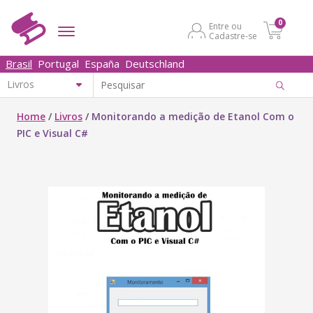
0
Entre ou
Cadastre-se
Brasil
Portugal
España
Deutschland
Home
/
Livros
/
Monitorando a medição de Etanol Com o
PIC e Visual C#