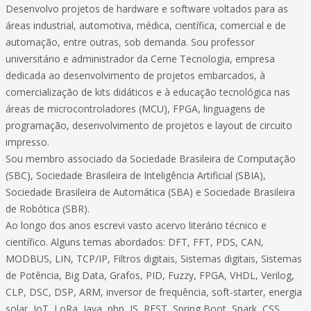
Desenvolvo projetos de hardware e software voltados para as
áreas industrial, automotiva, médica, científica, comercial e de
automação, entre outras, sob demanda. Sou professor
universitário e administrador da Cerne Tecnologia, empresa
dedicada ao desenvolvimento de projetos embarcados, à
comercialização de kits didáticos e à educação tecnológica nas
áreas de microcontroladores (MCU), FPGA, linguagens de
programação, desenvolvimento de projetos e layout de circuito
impresso.
Sou membro associado da Sociedade Brasileira de Computação
(SBC), Sociedade Brasileira de Inteligência Artificial (SBIA),
Sociedade Brasileira de Automática (SBA) e Sociedade Brasileira
de Robótica (SBR).
Ao longo dos anos escrevi vasto acervo literário técnico e
científico. Alguns temas abordados: DFT, FFT, PDS, CAN,
MODBUS, LIN, TCP/IP, Filtros digitais, Sistemas digitais, Sistemas
de Potência, Big Data, Grafos, PID, Fuzzy, FPGA, VHDL, Verilog,
CLP, DSC, DSP, ARM, inversor de frequência, soft-starter, energia
solar, IoT, LoRa, Java, php, JS, REST, Spring Boot, Spark, CSS,