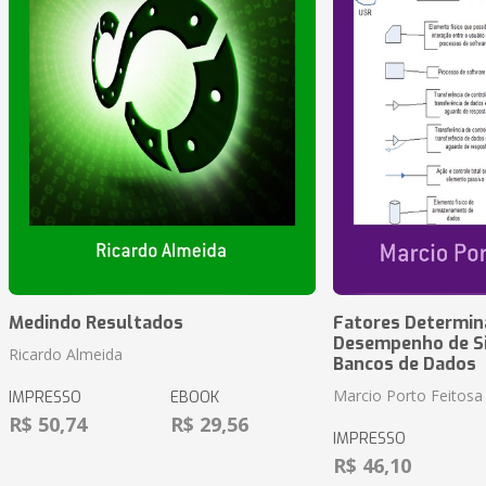
Medindo Resultados
Fatores Determin
Desempenho de S
Ricardo Almeida
Bancos de Dados
Marcio Porto Feitosa
IMPRESSO
EBOOK
R$ 50,74
R$ 29,56
IMPRESSO
R$ 46,10