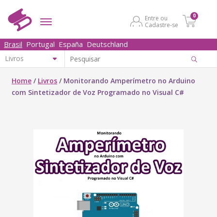
0
Entre ou
Cadastre-se
Brasil
Portugal
España
Deutschland
Home
/
Livros
/
Monitorando Amperímetro no Arduino
com Sintetizador de Voz Programado no Visual C#