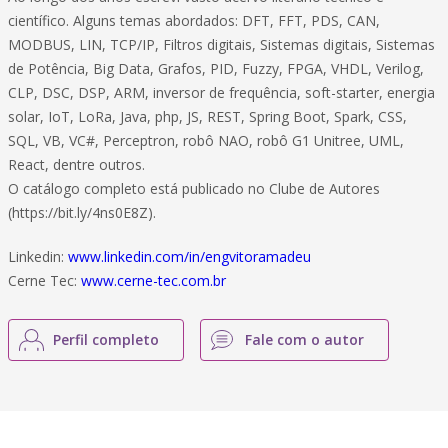
científico. Alguns temas abordados: DFT, FFT, PDS, CAN,
MODBUS, LIN, TCP/IP, Filtros digitais, Sistemas digitais, Sistemas
de Potência, Big Data, Grafos, PID, Fuzzy, FPGA, VHDL, Verilog,
CLP, DSC, DSP, ARM, inversor de frequência, soft-starter, energia
solar, IoT, LoRa, Java, php, JS, REST, Spring Boot, Spark, CSS,
SQL, VB, VC#, Perceptron, robô NAO, robô G1 Unitree, UML,
React, dentre outros.
O catálogo completo está publicado no Clube de Autores
(https://bit.ly/4ns0E8Z).
Linkedin:
www.linkedin.com/in/engvitoramadeu
Cerne Tec:
www.cerne-tec.com.br
Perfil completo
Fale com o autor