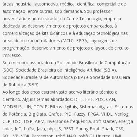
áreas industrial, automotiva, médica, científica, comercial e de
automação, entre outras, sob demanda. Sou professor
universitário e administrador da Cerne Tecnologia, empresa
dedicada ao desenvolvimento de projetos embarcados, à
comercialização de kits didáticos e à educação tecnológica nas
áreas de microcontroladores (MCU), FPGA, linguagens de
programação, desenvolvimento de projetos e layout de circuito
impresso.
Sou membro associado da Sociedade Brasileira de Computação
(SBC), Sociedade Brasileira de Inteligência Artificial (SBIA),
Sociedade Brasileira de Automática (SBA) e Sociedade Brasileira
de Robótica (SBR).
Ao longo dos anos escrevi vasto acervo literário técnico e
científico. Alguns temas abordados: DFT, FFT, PDS, CAN,
MODBUS, LIN, TCP/IP, Filtros digitais, Sistemas digitais, Sistemas
de Potência, Big Data, Grafos, PID, Fuzzy, FPGA, VHDL, Verilog,
CLP, DSC, DSP, ARM, inversor de frequência, soft-starter, energia
solar, IoT, LoRa, Java, php, JS, REST, Spring Boot, Spark, CSS,
SQL, VB, VC#, Perceptron, robô NAO, robô G1 Unitree, UML,