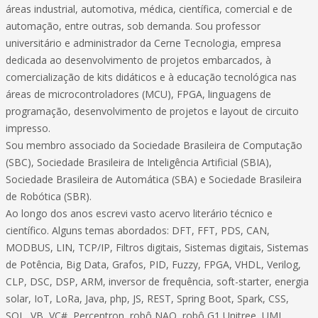
áreas industrial, automotiva, médica, científica, comercial e de
automação, entre outras, sob demanda. Sou professor
universitário e administrador da Cerne Tecnologia, empresa
dedicada ao desenvolvimento de projetos embarcados, à
comercialização de kits didáticos e à educação tecnológica nas
áreas de microcontroladores (MCU), FPGA, linguagens de
programação, desenvolvimento de projetos e layout de circuito
impresso.
Sou membro associado da Sociedade Brasileira de Computação
(SBC), Sociedade Brasileira de Inteligência Artificial (SBIA),
Sociedade Brasileira de Automática (SBA) e Sociedade Brasileira
de Robótica (SBR).
Ao longo dos anos escrevi vasto acervo literário técnico e
científico. Alguns temas abordados: DFT, FFT, PDS, CAN,
MODBUS, LIN, TCP/IP, Filtros digitais, Sistemas digitais, Sistemas
de Potência, Big Data, Grafos, PID, Fuzzy, FPGA, VHDL, Verilog,
CLP, DSC, DSP, ARM, inversor de frequência, soft-starter, energia
solar, IoT, LoRa, Java, php, JS, REST, Spring Boot, Spark, CSS,
SQL, VB, VC#, Perceptron, robô NAO, robô G1 Unitree, UML,