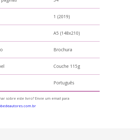
1 (2019)
A5 (148x210)
to
Brochura
pel
Couche 115g
Português
ar sobre este livro? Envie um email para
ubedeautores.com.br