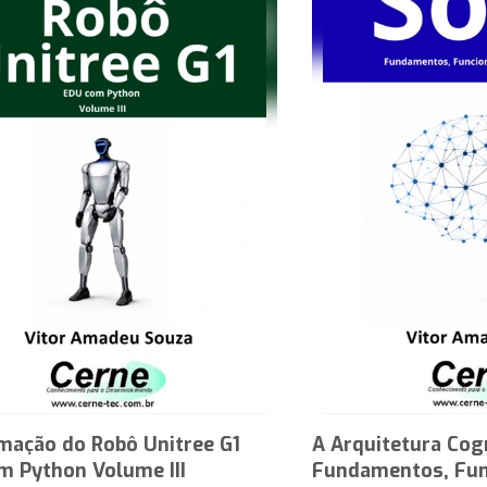
mação do Robô Unitree G1
A Arquitetura Cog
m Python Volume III
Fundamentos, Fun