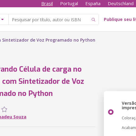
Brasil
Portugal
España
Deutschland
Publique seu l
m Sintetizador de Voz Programado no Python
ando Célula de carga no
 com Sintetizador de Voz
mado no Python
Versã
impre
madeu Souza
Coloraç
Acabam