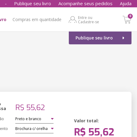
-
Publique seu livro
Acompanhe seus pedidos
Ajuda
0
Entre ou
ivro
Compras em quantidade
Cadastre-se
Publique seu livro
o
R$ 55,62
ssa
ão
Valor total:
R$ 55,62
ento