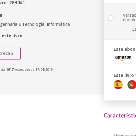
ivro: 283041
s
Versã
ebook
genharia E Tecnologia, Informática
L
 este livro
Este eboo
trecho
ista
1017
vezes desde 17/04/2019
Este livr
Característi
Número de