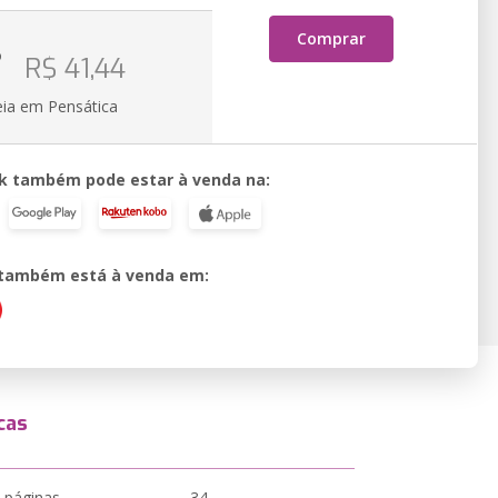
Comprar
o
R$ 41,44
eia em Pensática
k também pode estar à venda na:
o também está à venda em:
cas
 páginas
34