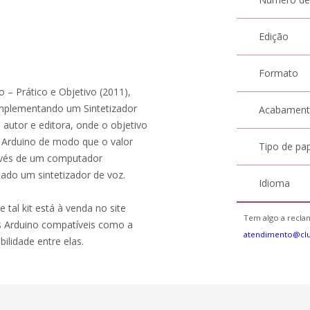
Edição
Formato
o – Prático e Objetivo (2011),
mplementando um Sintetizador
Acabamen
utor e editora, onde o objetivo
o Arduino de modo que o valor
Tipo de pa
ravés de um computador
ado um sintetizador de voz.
Idioma
e tal kit está à venda no site
Tem algo a reclam
s Arduino compatíveis como a
atendimento@cl
lidade entre elas.