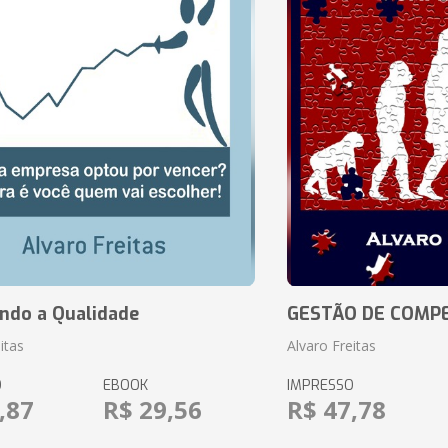
ando a Qualidade
GESTÃO DE COMP
itas
Alvaro Freitas
O
EBOOK
IMPRESSO
,87
R$ 29,56
R$ 47,78