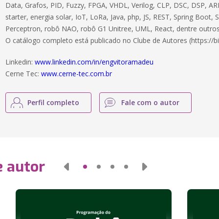
Data, Grafos, PID, Fuzzy, FPGA, VHDL, Verilog, CLP, DSC, DSP, ARM
starter, energia solar, IoT, LoRa, Java, php, JS, REST, Spring Boot,
Perceptron, robô NAO, robô G1 Unitree, UML, React, dentre outros
O catálogo completo está publicado no Clube de Autores (https://bi
Linkedin:
www.linkedin.com/in/engvitoramadeu
Cerne Tec:
www.cerne-tec.com.br
Perfil completo
Fale com o autor
e autor