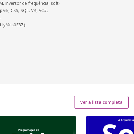
, inversor de frequência, soft-
 Spark, CSS, SQL, VB, VC#,
.
t.ly/4ns0E8Z).
Ver a lista completa