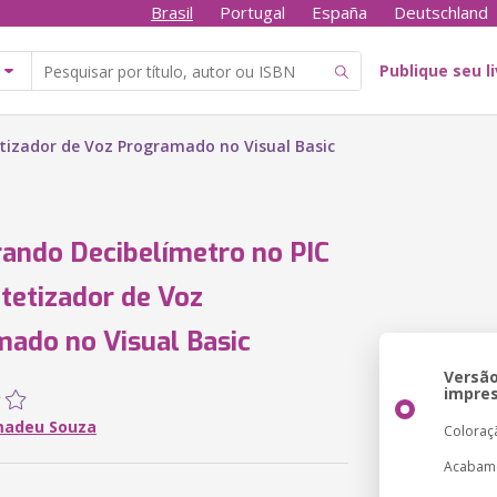
Brasil
Portugal
España
Deutschland
Publique seu l
tizador de Voz Programado no Visual Basic
ando Decibelímetro no PIC
tetizador de Voz
ado no Visual Basic
Versã
impre
madeu Souza
Coloraç
Acabam