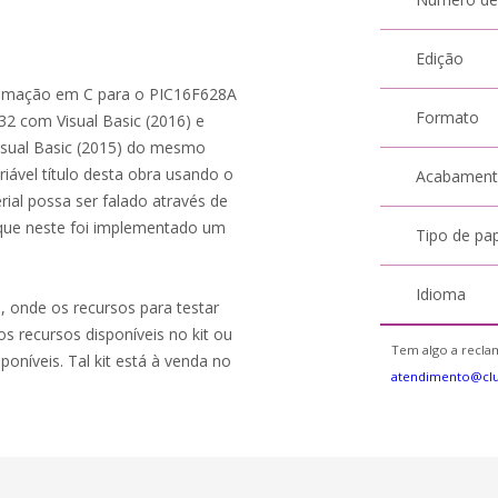
Edição
gramação em C para o PIC16F628A
Formato
2 com Visual Basic (2016) e
isual Basic (2015) do mesmo
riável título desta obra usando o
Acabamen
ial possa ser falado através de
que neste foi implementado um
Tipo de pa
Idioma
8, onde os recursos para testar
s recursos disponíveis no kit ou
Tem algo a reclam
poníveis. Tal kit está à venda no
atendimento@cl