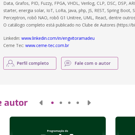
Data, Grafos, PID, Fuzzy, FPGA, VHDL, Verilog, CLP, DSC, DSP, ARM
starter, energia solar, IoT, LoRa, Java, php, JS, REST, Spring Boot,
Perceptron, robô NAO, robô G1 Unitree, UML, React, dentre outros
O catálogo completo está publicado no Clube de Autores (https://bi
Linkedin:
www.linkedin.com/in/engvitoramadeu
Cerne Tec:
www.cerne-tec.com.br
Perfil completo
Fale com o autor
e autor