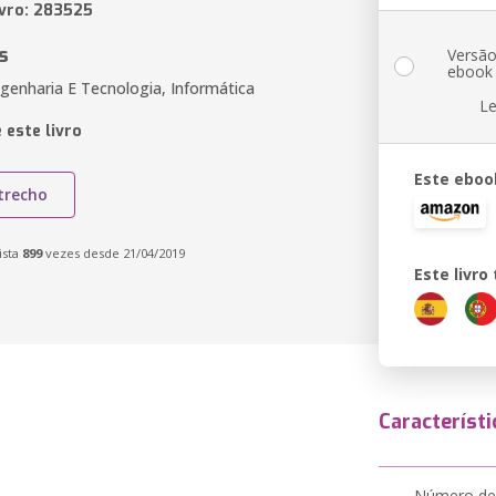
ivro: 283525
s
Versã
ebook
genharia E Tecnologia, Informática
Le
 este livro
Este eboo
trecho
ista
899
vezes desde 21/04/2019
Este livr
Característi
Número de