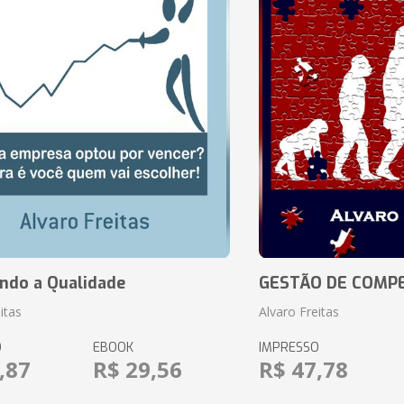
ando a Qualidade
GESTÃO DE COMP
itas
Alvaro Freitas
O
EBOOK
IMPRESSO
,87
R$ 29,56
R$ 47,78