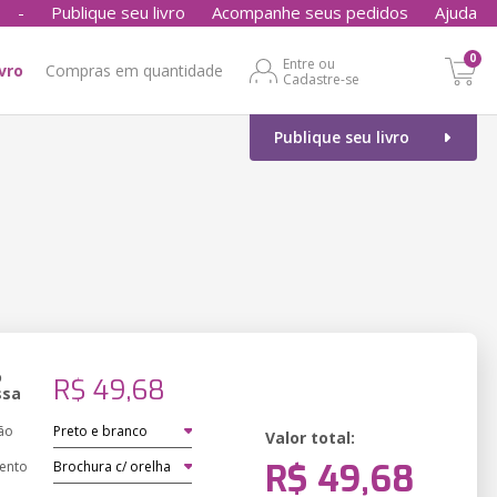
-
Publique seu livro
Acompanhe seus pedidos
Ajuda
0
Entre ou
ivro
Compras em quantidade
Cadastre-se
Publique seu livro
o
R$ 49,68
ssa
ão
Valor total:
R$ 49,68
ento