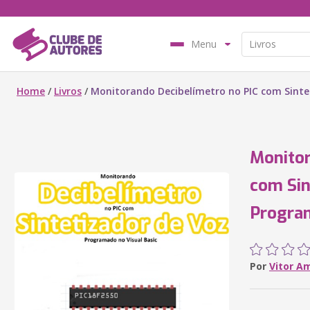
Menu
Home
/
Livros
/
Monitorando Decibelímetro no PIC com Sinte
Monitor
com Sin
Program
Por
Vitor A