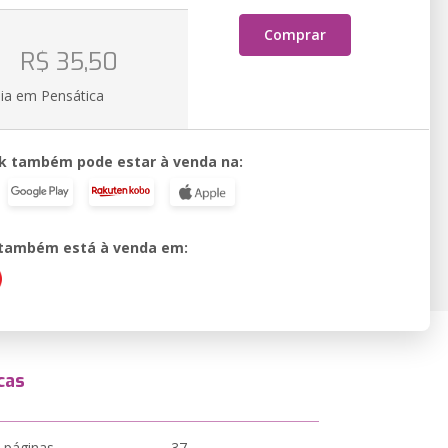
Comprar
o
R$ 35,50
ia em Pensática
k também pode estar à venda na:
o também está à venda em:
cas
 páginas
37