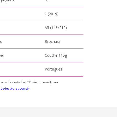
1 (2019)
A5 (148x210)
to
Brochura
pel
Couche 115g
Português
ar sobre este livro? Envie um email para
ubedeautores.com.br