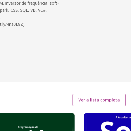
, inversor de frequência, soft-
 Spark, CSS, SQL, VB, VC#,
.
t.ly/4ns0E8Z).
Ver a lista completa