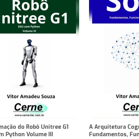
mação do Robô Unitree G1
A Arquitetura Cog
m Python Volume III
Fundamentos, Fun