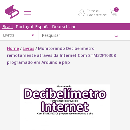
0
Entre ou
Cadastre-se
Brasil
Portugal
España
Deutschland
Home
/
Livros
/
Monitorando Decibelímetro
remotamente através da Internet Com STM32F103C8
programado em Arduino e php