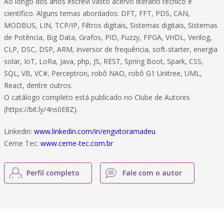
Ao longo dos anos escrevi vasto acervo literário técnico e
científico. Alguns temas abordados: DFT, FFT, PDS, CAN,
MODBUS, LIN, TCP/IP, Filtros digitais, Sistemas digitais, Sistemas
de Potência, Big Data, Grafos, PID, Fuzzy, FPGA, VHDL, Verilog,
CLP, DSC, DSP, ARM, inversor de frequência, soft-starter, energia
solar, IoT, LoRa, Java, php, JS, REST, Spring Boot, Spark, CSS,
SQL, VB, VC#, Perceptron, robô NAO, robô G1 Unitree, UML,
React, dentre outros.
O catálogo completo está publicado no Clube de Autores
(https://bit.ly/4ns0E8Z).
Linkedin:
www.linkedin.com/in/engvitoramadeu
Cerne Tec:
www.cerne-tec.com.br
Perfil completo
Fale com o autor