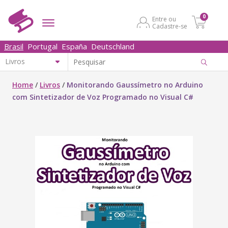
0
Entre ou
Cadastre-se
Brasil
Portugal
España
Deutschland
Home
/
Livros
/
Monitorando Gaussímetro no Arduino
com Sintetizador de Voz Programado no Visual C#