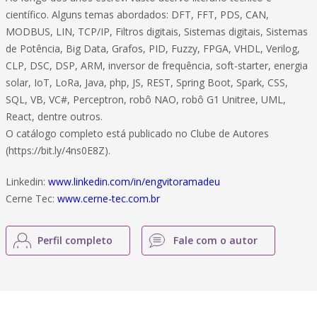
científico. Alguns temas abordados: DFT, FFT, PDS, CAN,
MODBUS, LIN, TCP/IP, Filtros digitais, Sistemas digitais, Sistemas
de Potência, Big Data, Grafos, PID, Fuzzy, FPGA, VHDL, Verilog,
CLP, DSC, DSP, ARM, inversor de frequência, soft-starter, energia
solar, IoT, LoRa, Java, php, JS, REST, Spring Boot, Spark, CSS,
SQL, VB, VC#, Perceptron, robô NAO, robô G1 Unitree, UML,
React, dentre outros.
O catálogo completo está publicado no Clube de Autores
(https://bit.ly/4ns0E8Z).
Linkedin:
www.linkedin.com/in/engvitoramadeu
Cerne Tec:
www.cerne-tec.com.br
Perfil completo
Fale com o autor