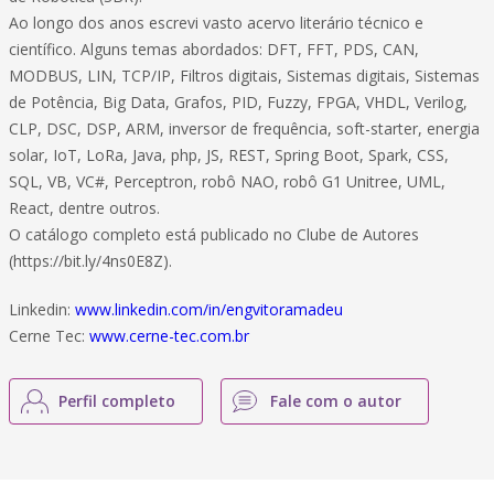
Ao longo dos anos escrevi vasto acervo literário técnico e
científico. Alguns temas abordados: DFT, FFT, PDS, CAN,
MODBUS, LIN, TCP/IP, Filtros digitais, Sistemas digitais, Sistemas
de Potência, Big Data, Grafos, PID, Fuzzy, FPGA, VHDL, Verilog,
CLP, DSC, DSP, ARM, inversor de frequência, soft-starter, energia
solar, IoT, LoRa, Java, php, JS, REST, Spring Boot, Spark, CSS,
SQL, VB, VC#, Perceptron, robô NAO, robô G1 Unitree, UML,
React, dentre outros.
O catálogo completo está publicado no Clube de Autores
(https://bit.ly/4ns0E8Z).
Linkedin:
www.linkedin.com/in/engvitoramadeu
Cerne Tec:
www.cerne-tec.com.br
Perfil completo
Fale com o autor