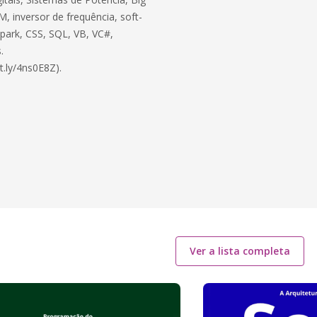
, inversor de frequência, soft-
 Spark, CSS, SQL, VB, VC#,
.
t.ly/4ns0E8Z).
Ver a lista completa