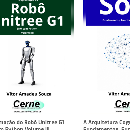
mação do Robô Unitree G1
A Arquitetura Cog
m Python Volume III
Fundamentos, Fun