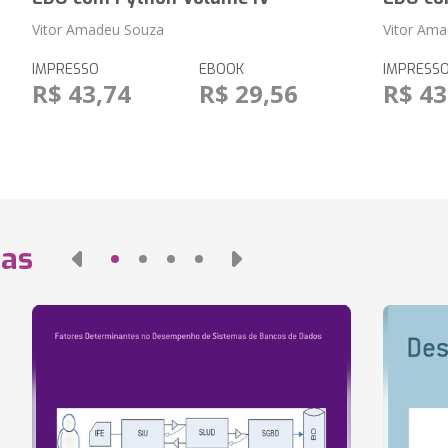
Vitor Amadeu Souza
Vitor Am
IMPRESSO
EBOOK
IMPRESS
R$ 43,74
R$ 29,56
R$ 43
das