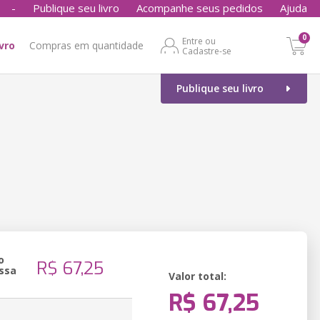
-
Publique seu livro
Acompanhe seus pedidos
Ajuda
0
Entre ou
ivro
Compras em quantidade
Cadastre-se
Publique seu livro
o
R$ 67,25
ssa
Valor total:
R$ 67,25