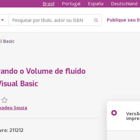
Brasil
Portugal
España
Deutschland
Publique seu l
l Basic
ando o Volume de fluido
isual Basic
madeu Souza
Versã
impre
vro: 211212