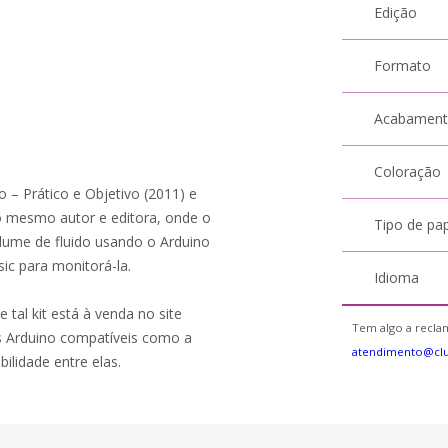
Edição
Formato
Acabamen
Coloração
o – Prático e Objetivo (2011) e
 mesmo autor e editora, onde o
Tipo de pa
lume de fluido usando o Arduino
ic para monitorá-la.
Idioma
e tal kit está à venda no site
Tem algo a reclam
s Arduino compatíveis como a
atendimento@cl
lidade entre elas.