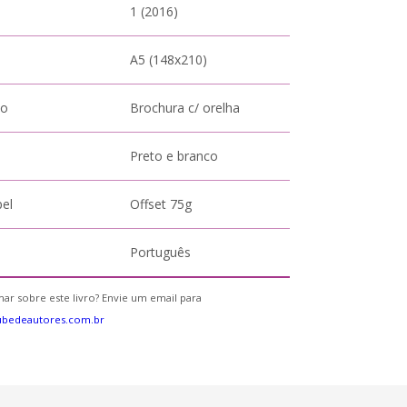
1 (2016)
A5 (148x210)
to
Brochura c/ orelha
Preto e branco
pel
Offset 75g
Português
ar sobre este livro? Envie um email para
ubedeautores.com.br