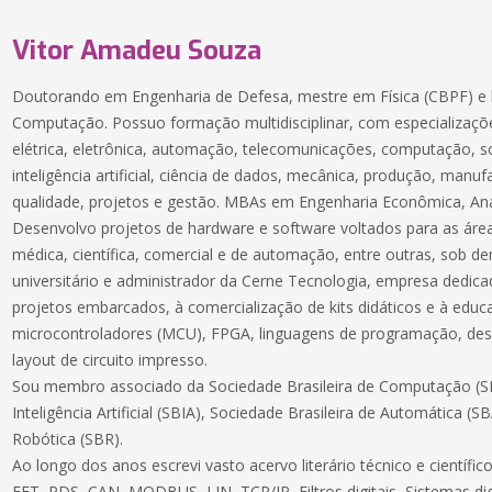
Vitor Amadeu Souza
Doutorando em Engenharia de Defesa, mestre em Física (CBPF) e 
Computação. Possuo formação multidisciplinar, com especializaçõe
elétrica, eletrônica, automação, telecomunicações, computação, 
inteligência artificial, ciência de dados, mecânica, produção, manuf
qualidade, projetos e gestão. MBAs em Engenharia Econômica, Aná
Desenvolvo projetos de hardware e software voltados para as áreas
médica, científica, comercial e de automação, entre outras, sob 
universitário e administrador da Cerne Tecnologia, empresa dedic
projetos embarcados, à comercialização de kits didáticos e à educ
microcontroladores (MCU), FPGA, linguagens de programação, des
layout de circuito impresso.
Sou membro associado da Sociedade Brasileira de Computação (SB
Inteligência Artificial (SBIA), Sociedade Brasileira de Automática (S
Robótica (SBR).
Ao longo dos anos escrevi vasto acervo literário técnico e científ
FFT, PDS, CAN, MODBUS, LIN, TCP/IP, Filtros digitais, Sistemas dig