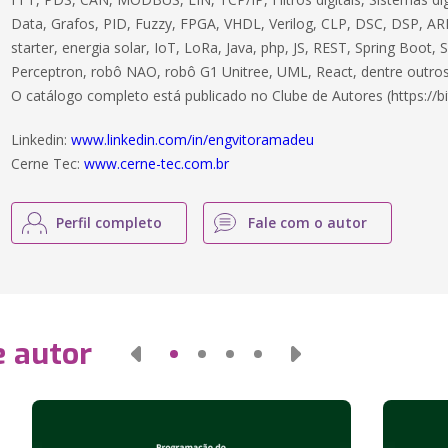
Data, Grafos, PID, Fuzzy, FPGA, VHDL, Verilog, CLP, DSC, DSP, ARM
starter, energia solar, IoT, LoRa, Java, php, JS, REST, Spring Boot,
Perceptron, robô NAO, robô G1 Unitree, UML, React, dentre outros
O catálogo completo está publicado no Clube de Autores (https://bi
Linkedin:
www.linkedin.com/in/engvitoramadeu
Cerne Tec:
www.cerne-tec.com.br
Perfil completo
Fale com o autor
e autor