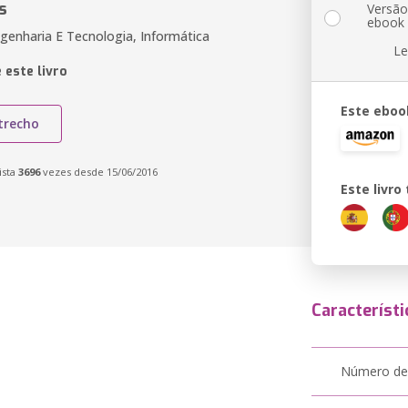
s
Versã
ebook
genharia E Tecnologia, Informática
Le
 este livro
Este eboo
trecho
ista
3696
vezes desde 15/06/2016
Este livr
Característi
Número de