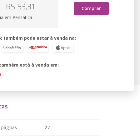
o
R$ 53,31
Comprar
ia em Pensática
k também pode estar à venda na:
o também está à venda em:
cas
 páginas
27