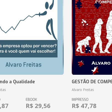
ando a Qualidade
GESTÃO DE COMP
itas
Alvaro Freitas
O
EBOOK
IMPRESSO
,87
R$ 29,56
R$ 47,78