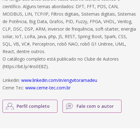
científico. Alguns temas abordados: DFT, FFT, PDS, CAN,
MODBUS, LIN, TCP/IP, Filtros digitais, Sistemas digitais, Sistemas
de Potência, Big Data, Grafos, PID, Fuzzy, FPGA, VHDL, Verilog,
CLP, DSC, DSP, ARM, inversor de frequência, soft-starter, energia
solar, IoT, LoRa, Java, php, JS, REST, Spring Boot, Spark, CSS,
SQL, VB, VC#, Perceptron, robô NAO, robô G1 Unitree, UML,
React, dentre outros.
O catálogo completo está publicado no Clube de Autores
(https://bit.ly/4ns0E8Z).
Linkedin:
www.linkedin.com/in/engvitoramadeu
Cerne Tec:
www.cerne-tec.com.br
Perfil completo
Fale com o autor