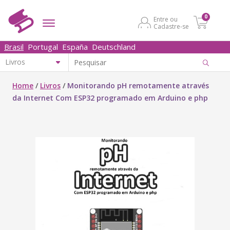
0
Entre ou
Cadastre-se
Brasil
Portugal
España
Deutschland
Home
/
Livros
/
Monitorando pH remotamente através
da Internet Com ESP32 programado em Arduino e php