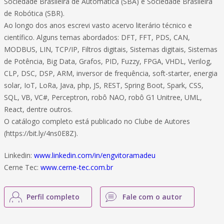
Sociedade Brasileira de Automática (SBA) e Sociedade Brasileira
de Robótica (SBR).
Ao longo dos anos escrevi vasto acervo literário técnico e
científico. Alguns temas abordados: DFT, FFT, PDS, CAN,
MODBUS, LIN, TCP/IP, Filtros digitais, Sistemas digitais, Sistemas
de Potência, Big Data, Grafos, PID, Fuzzy, FPGA, VHDL, Verilog,
CLP, DSC, DSP, ARM, inversor de frequência, soft-starter, energia
solar, IoT, LoRa, Java, php, JS, REST, Spring Boot, Spark, CSS,
SQL, VB, VC#, Perceptron, robô NAO, robô G1 Unitree, UML,
React, dentre outros.
O catálogo completo está publicado no Clube de Autores
(https://bit.ly/4ns0E8Z).
Linkedin:
www.linkedin.com/in/engvitoramadeu
Cerne Tec:
www.cerne-tec.com.br
Perfil completo
Fale com o autor