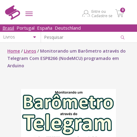
0
Entre ou
Cadastre-se
Brasil
Portugal
España
Deutschland
Home
/
Livros
/
Monitorando um Barômetro através do
Telegram Com ESP8266 (NodeMCU) programado em
Arduino