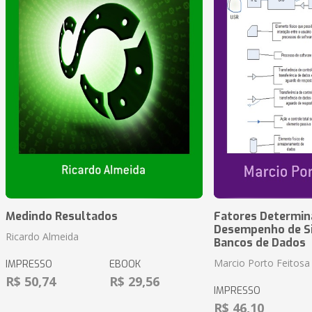
Medindo Resultados
Fatores Determin
Desempenho de S
Ricardo Almeida
Bancos de Dados
Marcio Porto Feitosa
IMPRESSO
EBOOK
R$ 50,74
R$ 29,56
IMPRESSO
R$ 46,10