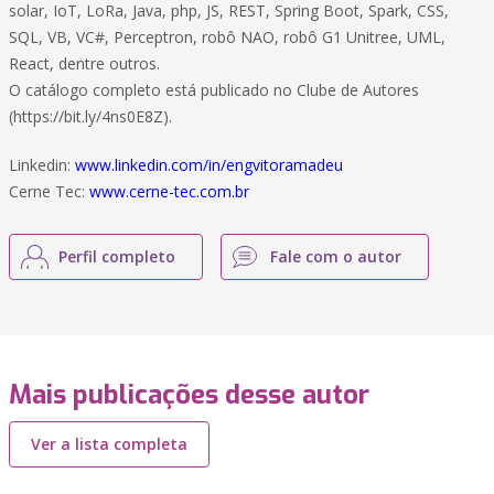
solar, IoT, LoRa, Java, php, JS, REST, Spring Boot, Spark, CSS,
SQL, VB, VC#, Perceptron, robô NAO, robô G1 Unitree, UML,
React, dentre outros.
O catálogo completo está publicado no Clube de Autores
(https://bit.ly/4ns0E8Z).
Linkedin:
www.linkedin.com/in/engvitoramadeu
Cerne Tec:
www.cerne-tec.com.br
Perfil completo
Fale com o autor
Mais publicações desse autor
Ver a lista completa