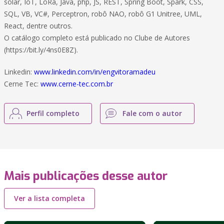
solar, IoT, LoRa, Java, php, JS, REST, Spring Boot, Spark, CSS,
SQL, VB, VC#, Perceptron, robô NAO, robô G1 Unitree, UML,
React, dentre outros.
O catálogo completo está publicado no Clube de Autores
(https://bit.ly/4ns0E8Z).
Linkedin:
www.linkedin.com/in/engvitoramadeu
Cerne Tec:
www.cerne-tec.com.br
Perfil completo
Fale com o autor
Mais publicações desse autor
Ver a lista completa