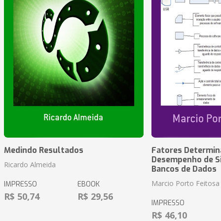
Medindo Resultados
Fatores Determin
Desempenho de S
Ricardo Almeida
Bancos de Dados
Marcio Porto Feitosa
IMPRESSO
EBOOK
R$ 50,74
R$ 29,56
IMPRESSO
R$ 46,10