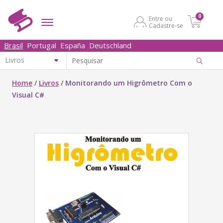
0
Entre ou
Cadastre-se
Brasil
Portugal
España
Deutschland
Home
/
Livros
/
Monitorando um Higrômetro Com o
Visual C#