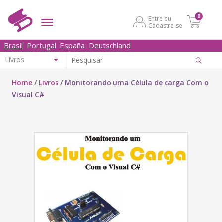
0
Entre ou
Cadastre-se
Brasil
Portugal
España
Deutschland
Home
/
Livros
/
Monitorando uma Célula de carga Com o
Visual C#