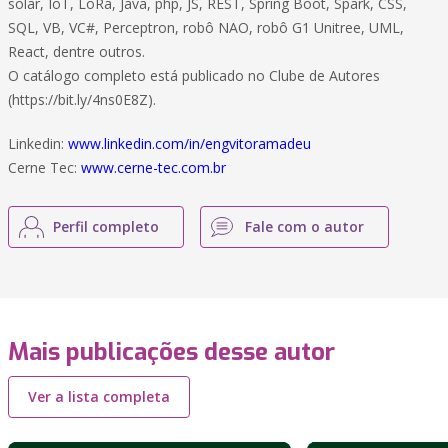
solar, IoT, LoRa, Java, php, JS, REST, Spring Boot, Spark, CSS,
SQL, VB, VC#, Perceptron, robô NAO, robô G1 Unitree, UML,
React, dentre outros.
O catálogo completo está publicado no Clube de Autores
(https://bit.ly/4ns0E8Z).
Linkedin:
www.linkedin.com/in/engvitoramadeu
Cerne Tec:
www.cerne-tec.com.br
Perfil completo
Fale com o autor
Mais publicações desse autor
Ver a lista completa