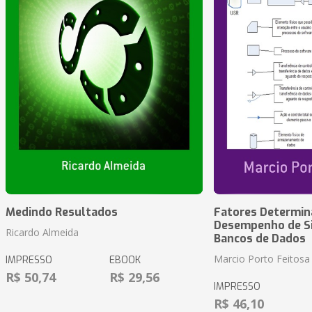
Medindo Resultados
Fatores Determin
Desempenho de S
Ricardo Almeida
Bancos de Dados
Marcio Porto Feitosa
IMPRESSO
EBOOK
R$ 50,74
R$ 29,56
IMPRESSO
R$ 46,10