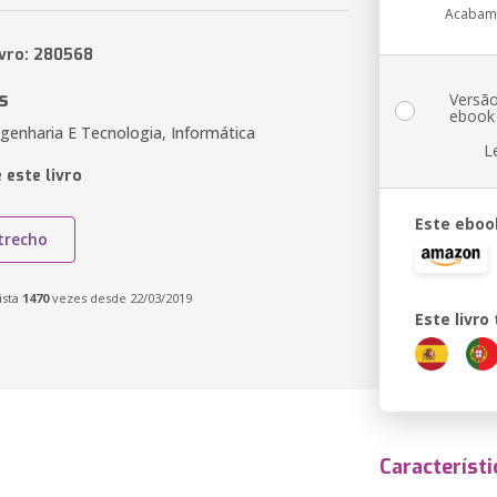
Acabam
ivro: 280568
s
Versã
ebook
genharia E Tecnologia, Informática
L
 este livro
Este eboo
trecho
ista
1470
vezes desde 22/03/2019
Este livr
Característi