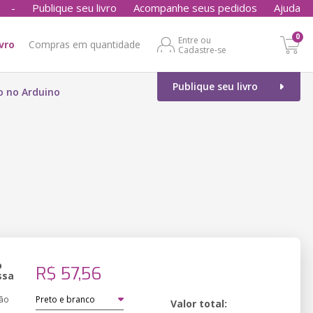
-
Publique seu livro
Acompanhe seus pedidos
Ajuda
0
Entre ou
ivro
Compras em quantidade
Cadastre-se
Publique seu livro
o no Arduino
o
R$ 57,56
ssa
ão
Valor total: