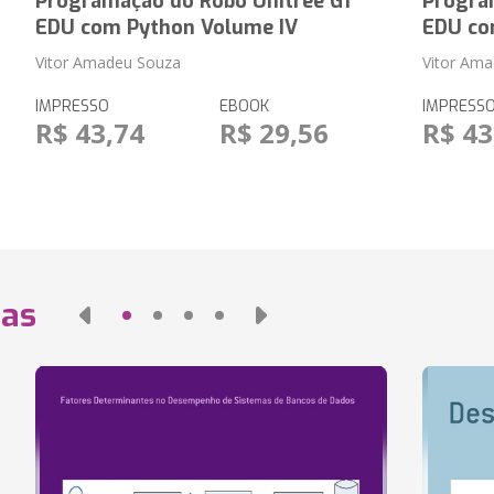
Programação do Robô Unitree G1
Progra
EDU com Python Volume IV
EDU co
Vitor Amadeu Souza
Vitor Am
IMPRESSO
EBOOK
IMPRESS
R$ 43,74
R$ 29,56
R$ 43
das