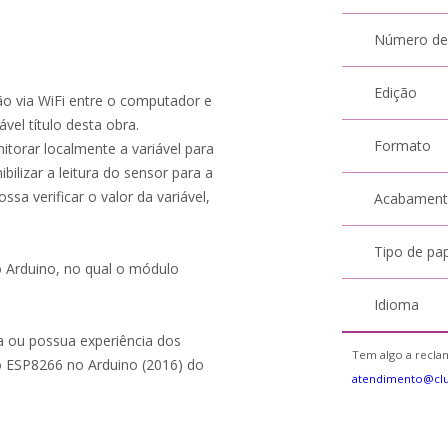
Número de
Edição
ão via WiFi entre o computador e
el título desta obra.
Formato
itorar localmente a variável para
ilizar a leitura do sensor para a
a verificar o valor da variável,
Acabamen
Tipo de pa
 Arduino, no qual o módulo
Idioma
ia ou possua experiência dos
Tem algo a reclam
o ESP8266 no Arduino (2016) do
atendimento@cl