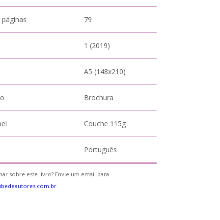
 páginas
79
1 (2019)
A5 (148x210)
to
Brochura
pel
Couche 115g
Português
ar sobre este livro? Envie um email para
ubedeautores.com.br