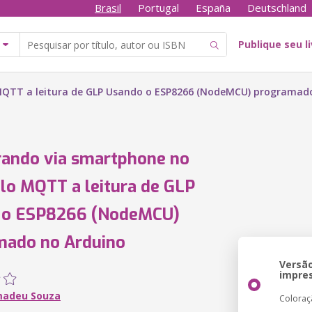
Brasil
Portugal
España
Deutschland
Publique seu l
MQTT a leitura de GLP Usando o ESP8266 (NodeMCU) programad
ando via smartphone no
lo MQTT a leitura de GLP
 o ESP8266 (NodeMCU)
mado no Arduino
Versã
impre
madeu Souza
Coloraç