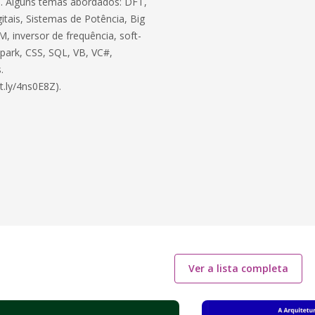
ico. Alguns temas abordados: DFT,
itais, Sistemas de Potência, Big
, inversor de frequência, soft-
 Spark, CSS, SQL, VB, VC#,
.
t.ly/4ns0E8Z).
Ver a lista completa