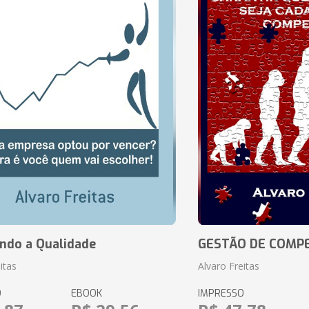
ando a Qualidade
GESTÃO DE COMP
itas
Alvaro Freitas
O
EBOOK
IMPRESSO