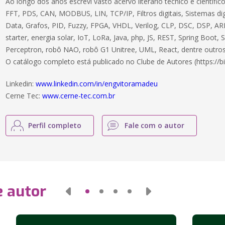
Ao longo dos anos escrevi vasto acervo literário técnico e científ
FFT, PDS, CAN, MODBUS, LIN, TCP/IP, Filtros digitais, Sistemas dig
Data, Grafos, PID, Fuzzy, FPGA, VHDL, Verilog, CLP, DSC, DSP, ARM
starter, energia solar, IoT, LoRa, Java, php, JS, REST, Spring Boot,
Perceptron, robô NAO, robô G1 Unitree, UML, React, dentre outros
O catálogo completo está publicado no Clube de Autores (https://bi
Linkedin:
www.linkedin.com/in/engvitoramadeu
Cerne Tec:
www.cerne-tec.com.br
Perfil completo
Fale com o autor
e autor