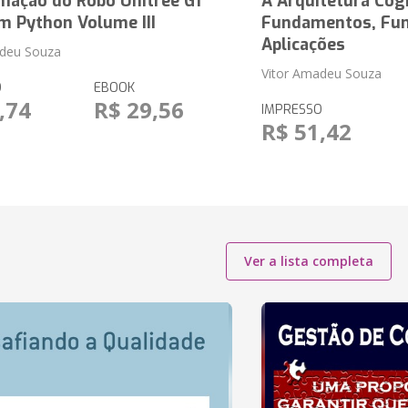
mação do Robô Unitree G1
A Arquitetura Cog
m Python Volume III
Fundamentos, Fun
Aplicações
adeu Souza
Vitor Amadeu Souza
O
EBOOK
,74
R$ 29,56
IMPRESSO
R$ 51,42
Ver a lista completa