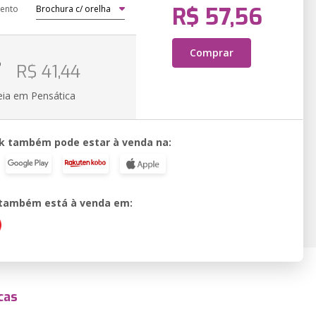
R$ 57,56
ento
Comprar
o
R$ 41,44
eia em Pensática
k também pode estar à venda na:
o também está à venda em:
cas