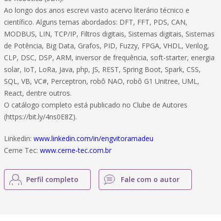
Ao longo dos anos escrevi vasto acervo literário técnico e
científico. Alguns temas abordados: DFT, FFT, PDS, CAN,
MODBUS, LIN, TCP/IP, Filtros digitais, Sistemas digitais, Sistemas
de Potência, Big Data, Grafos, PID, Fuzzy, FPGA, VHDL, Verilog,
CLP, DSC, DSP, ARM, inversor de frequência, soft-starter, energia
solar, IoT, LoRa, Java, php, JS, REST, Spring Boot, Spark, CSS,
SQL, VB, VC#, Perceptron, robô NAO, robô G1 Unitree, UML,
React, dentre outros.
O catálogo completo está publicado no Clube de Autores
(https://bit.ly/4ns0E8Z).
Linkedin:
www.linkedin.com/in/engvitoramadeu
Cerne Tec:
www.cerne-tec.com.br
Perfil completo
Fale com o autor