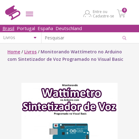
0
Entre ou
Cadastre-se
Brasil
Portugal
España
Deutschland
Home
/
Livros
/
Monitorando Wattímetro no Arduino
com Sintetizador de Voz Programado no Visual Basic