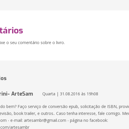
ários
xe o seu comentário sobre o livro.
ios
ini- ArteSam
Quarta | 31.08.2016 às 19h08
udo bem? Faço serviço de conversão epub, solicitação de ISBN, provi
revisão, book trailer, e outros.. Caso tenha interesse, fale comigo. Meu
om - e-mail: artesambr@gmail.com - página no facebook:
.com/artesambr