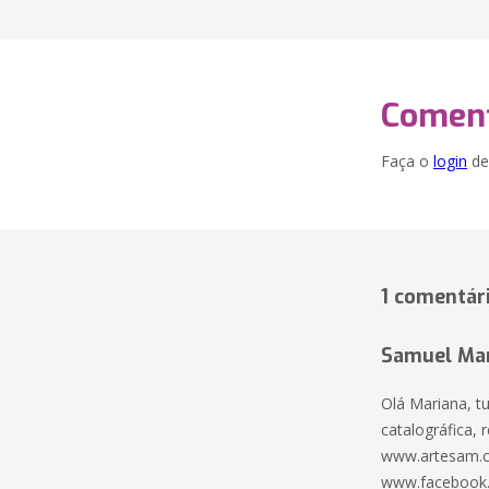
Coment
Faça o
login
dei
1 comentár
Samuel Mar
Olá Mariana, t
catalográfica, 
www.artesam.c
www.facebook