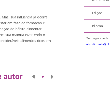
Edição
 Mas, sua influência já ocorre
 estar em fase de formação e
Idioma
rmação do hábito alimentar
o em sua maioria invertendo o
Tem algo a reclam
nsideráveis alimentos ricos em
atendimento@cl
e autor