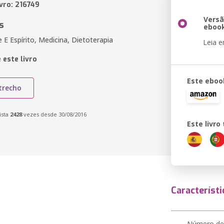
vro: 216749
Vers
s
eboo
E Espírito, Medicina, Dietoterapia
Leia 
 este livro
Este eboo
trecho
ista
2428
vezes desde 30/08/2016
Este livr
Característi
Número de