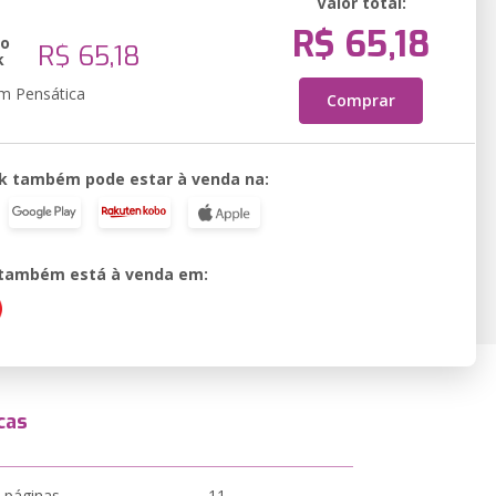
Valor total:
R$ 65,18
ão
R$ 65,18
k
em Pensática
Comprar
k também pode estar à venda na:
o também está à venda em:
cas
 páginas
11