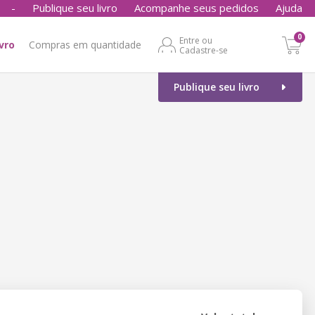
-
Publique seu livro
Acompanhe seus pedidos
Ajuda
0
Entre ou
ivro
Compras em quantidade
Cadastre-se
Publique seu livro